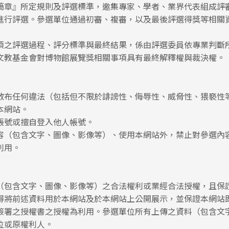
簡章』所定規則及評選標準，邀集專家、學者、業界代表組成評
進行評選。參選單位通過初審、複審，以及最後評選得獎等相關
項之評選過程、評分標準與最終結果，係由評選委員依專業判斷
文教基金會對博物館展覽獎相關事項具有最終解釋權與裁決權。
散布任何違法（包括但不限於誹謗性、侮辱性、威脅性、猥褻性
本網站。
帳號或擅自登入他人帳號。
容（包含文字、圖像、影像等）、使用本網站外，禁止對參選內
利用。
（包含文字、圖像、影像等）之合法權利或業經合法授權，且保
得將前述資料用於本網站及於本網站上公開展示，並保證本網站
簽署之授權書之授權為利用。參選單位所有上傳之資料（包含文
位或原權利人。