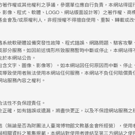
方著作權或其他權利之爭議，參選單位應自行負責，本網站得逕
、影像、程式、軟體、LOGO、網站版面設計等）之著作權、商
基金會及/或原權利人，非經授權不得擅自使用、重製、轉載或改
路系統軟硬體設備突發性故障、程式錯誤、網路問題、駭客攻擊
或部分服務。如因前述情形所致服務暫時中斷或停止，本網站得
先於本網站公告。
包含文字、圖像、影像等）。如本網站因任何原因而中斷、停止
或導致使用者無法使用本網站任何服務，本網站不負任何賠償責
網站服務內容之權利。
合法性不負保證責任。
全正確，如有錯誤或遺漏，將盡快更正，以及不保證網站服務之
結（無論是否為財團法人臺灣博物館文教基金會所經營），使用
與相關資料之蒐集規範，本網站對使用者連結至第三方網站之使