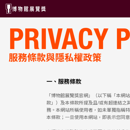
導
主
覽
要
連
內
PRIVACY 
結
容
區
區
服務條款與隱私權政策
一、服務條款
「博物館展覽獎官網」（以下稱「本網站
款」）及本條款所提及且/或有超連結之
務。本網站所稱使用者，如未單獨指稱特
本條款；一旦使用本網站，即表示您同意